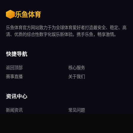
乐鱼体育
乐鱼体育官方网站致力于为全球体育爱好者打造最安全、稳定、高
清、优质的综合性数字化娱乐新体验。携手乐鱼，畅享激情。
快捷导航
返回顶部
核心服务
赛事直播
关于我们
资讯中心
新闻资讯
常见问题
网站地图